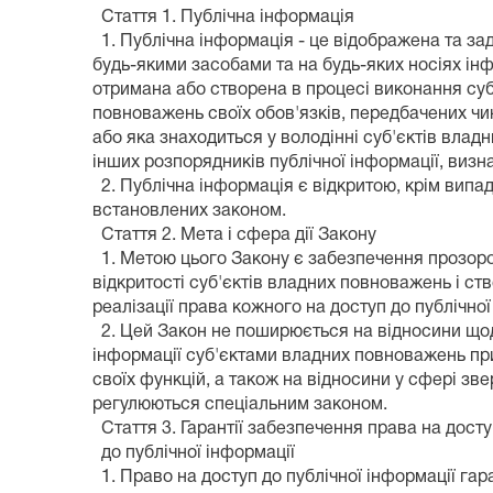
Стаття 1. Публічна інформація
1. Публічна інформація - це відображена та з
будь-якими засобами та на будь-яких носіях ін
отримана або створена в процесі виконання су
повноважень своїх обов'язків, передбачених ч
або яка знаходиться у володінні суб'єктів вла
інших розпорядників публічної інформації, виз
2. Публічна інформація є відкритою, крім випад
встановлених законом.
Стаття 2. Мета і сфера дії Закону
1. Метою цього Закону є забезпечення прозоро
відкритості суб'єктів владних повноважень і с
реалізації права кожного на доступ до публічної
2. Цей Закон не поширюється на відносини щ
інформації суб'єктами владних повноважень пр
своїх функцій, а також на відносини у сфері зв
регулюються спеціальним законом.
Стаття 3. Гарантії забезпечення права на дост
до публічної інформації
1. Право на доступ до публічної інформації гар