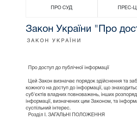
ПРО СУД
ПРЕС-Ц
Закон України "Про дост
З А К О Н У К Р А Ї Н И
Про доступ до публічної інформації
Цей Закон визначає порядок здійснення та за
кожного на доступ до інформації, що знаходитьс
суб'єктів владних повноважень, інших розпоряд
інформації, визначених цим Законом, та інформ
суспільний інтерес.
Розділ I. ЗАГАЛЬНІ ПОЛОЖЕННЯ