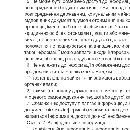
5. Не може бути обмежено доступ до інформац
розпорядження бюджетними коштами, володінн
розпорядження державним, комунальним майном,
відповідних документів, умови отримання цих к
прізвища, імена, по батькові фізичних осіб та 
юридичних осіб, які отримали ці кошти або май
вимог, передбачених частиною другою цієї статт
положення не поширюється на випадки, коли 
такої інформації може завдати шкоди інтересам
безпеки, оборони, розслідуванню чи запобіганн
6. Не належать до інформації з обмеженим дос
про доходи осіб та членів їхніх сімей, які:
1) претендують на зайняття чи займають вибор
органах влади;
2) обіймають посаду державного службовця, 
місцевого самоврядування першої або другої ка
7. Обмеженню доступу підлягає інформація, а 
документ містить інформацію з обмеженим дос
надається інформація, доступ до якої необмеж
Стаття 7. Конфіденційна інформація
1. Конфіденційна інформація - інформація, дос