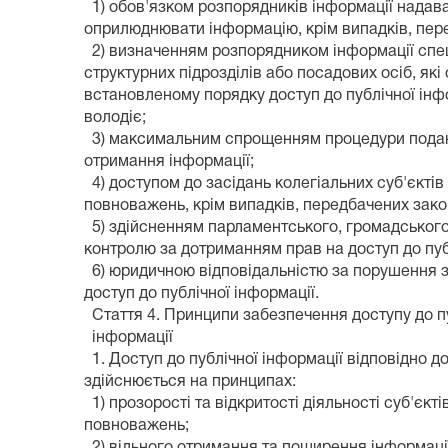
1) обов'язком розпорядників інформації надав
оприлюднювати інформацію, крім випадків, пе
2) визначенням розпорядником інформації спе
структурних підрозділів або посадових осіб, які
встановленому порядку доступ до публічної інф
володіє;
3) максимальним спрощенням процедури подан
отримання інформації;
4) доступом до засідань колегіальних суб'єкті
повноважень, крім випадків, передбачених зак
5) здійсненням парламентського, громадськог
контролю за дотриманням прав на доступ до пуб
6) юридичною відповідальністю за порушення 
доступ до публічної інформації.
Стаття 4. Принципи забезпечення доступу до п
інформації
1. Доступ до публічної інформації відповідно д
здійснюється на принципах:
1) прозорості та відкритості діяльності суб'єкт
повноважень;
2) вільного отримання та поширення інформаці