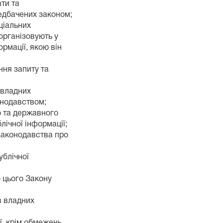
ати та
редбачених законом;
ціальних
 організовують у
ормації, якою він
ня запиту та
в владних
онодавством;
о та державного
лічної інформації;
законодавства про
ублічної
о цього Закону
ів владних
ї, крім обмежень,