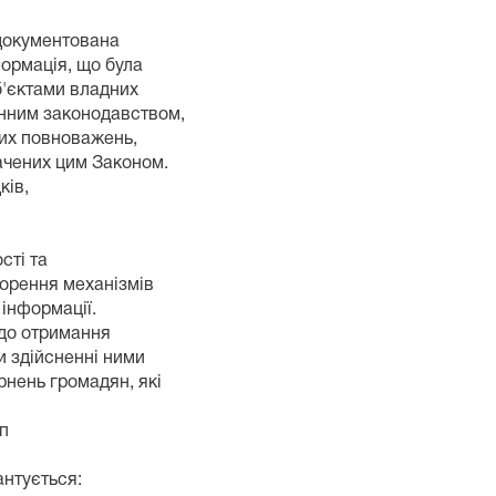
адокументована
формація, що була
б'єктами владних
инним законодавством,
дних повноважень,
начених цим Законом.
ків,
сті та
творення механізмів
 інформації.
одо отримання
и здійсненні ними
ернень громадян, які
уп
антується: