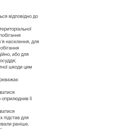
ься відповідно до
 територіальної
апобігання
'я населення, для
побігання
ійно, або для
восуддя;
тної шкоди цим
переважає
аватися
о оприлюднив її
аватися
х підстав для
нували раніше.