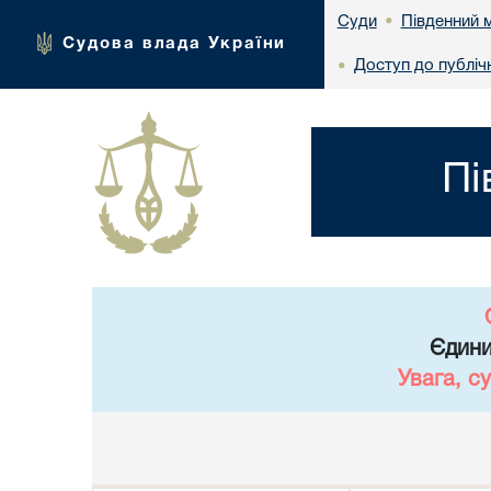
Південний м
Суди
•
Судова влада України
Доступ до публічн
•
Пі
Єдини
Увага, с