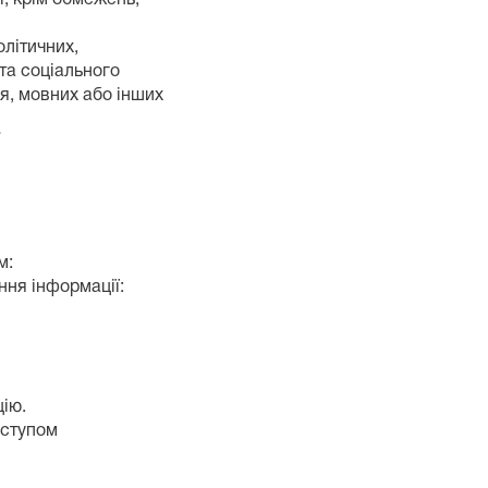
олітичних,
о та соціального
я, мовних або інших
Ї
м:
ння інформації:
цію.
оступом