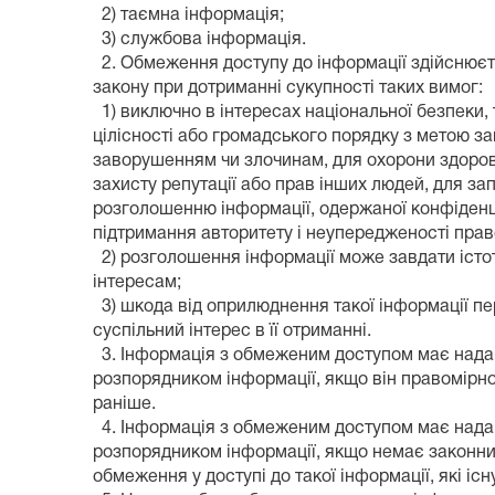
2) таємна інформація;
3) службова інформація.
2. Обмеження доступу до інформації здійснюєт
закону при дотриманні сукупності таких вимог:
1) виключно в інтересах національної безпеки,
цілісності або громадського порядку з метою з
заворушенням чи злочинам, для охорони здоров
захисту репутації або прав інших людей, для за
розголошенню інформації, одержаної конфіденц
підтримання авторитету і неупередженості пра
2) розголошення інформації може завдати істо
інтересам;
3) шкода від оприлюднення такої інформації 
суспільний інтерес в її отриманні.
3. Інформація з обмеженим доступом має над
розпорядником інформації, якщо він правомірн
раніше.
4. Інформація з обмеженим доступом має над
розпорядником інформації, якщо немає законни
обмеження у доступі до такої інформації, які іс