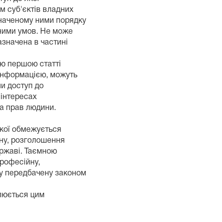
м суб'єктів владних
значеному ними порядку
 ними умов. Не може
азначена в частині
ою першою статті
 інформацією, можуть
ли доступ до
в інтересах
та прав людини.
якої обмежується
кону, розголошення
державі. Таємною
професійну,
шу передбачену законом
улюється цим