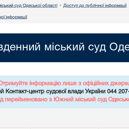
іський суд Одеської області
Доступ до публічної інформації
•
ої інформації
вденний міський суд Оде
Отримуйте інформацію лише з офіційних джере
й Контакт-центр судової влади України 044 207
уд перейменовано з Южний міський суд Одесько