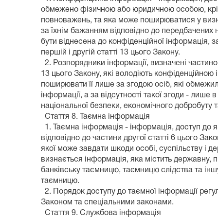
обмежено фізичною або юридичною особою, крі
повноважень, та яка може поширюватися у ви
за їхнім бажанням відповідно до передбачених
бути віднесена до конфіденційної інформація, з
першій і другій статті 13 цього Закону.
2. Розпорядники інформації, визначені частин
13 цього Закону, які володіють конфіденційною
поширювати її лише за згодою осіб, які обмежи
інформації, а за відсутності такої згоди - лише 
національної безпеки, економічного добробуту 
Стаття 8. Таємна інформація
1. Таємна інформація - інформація, доступ до 
відповідно до частини другої статті 6 цього За
якої може завдати шкоди особі, суспільству і 
визнається інформація, яка містить державну, 
банківську таємницю, таємницю слідства та ін
таємницю.
2. Порядок доступу до таємної інформації рег
Законом та спеціальними законами.
Стаття 9. Службова інформація