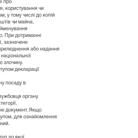
ії про
я, користування чи
 у тому числі до копій
оштів чи майна,
найменування
но. При дотриманні
і, зазначене
оприлюднення або надання
 національної
ю злочину.
тупом декларації
ну посаду в
службовця органу
тегорії.
не документ. Якщо
тупом, для ознайомлення
ений.
туп до якої