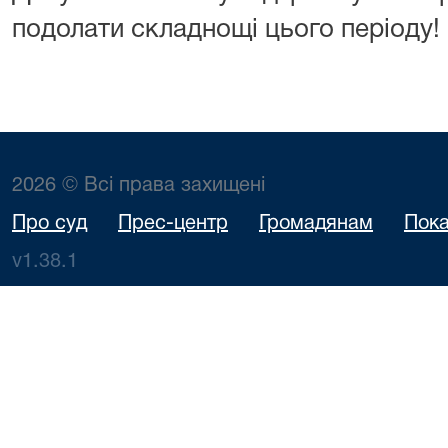
подолати складнощі цього періоду!
2026 © Всі права захищені
Про суд
Прес-центр
Громадянам
Пока
v1.38.1