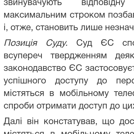
звинувачують відповідн
максимальним строком позбав
і, отже, становить лише незн
Позиція Суду.
Суд ЄС споч
всупереч твердженням деяки
законодавство ЄС застосовує
успішного доступу до пер
містяться в мобільному теле
спроби отримати доступ до ци
Далі він констатував, що до