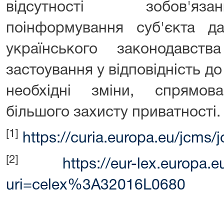
відсутності зобов'яза
поінформування суб'єкта д
українського законодавст
застоування у відповідність д
необхідні зміни, спрямов
більшого захисту приватності.
[1]
https://curia.europa.eu/jcms
[2]
https://eur-lex.europa.
uri=celex%3A32016L0680