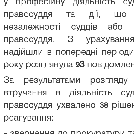
у професійну діяльність су
правосуддя та дії, що 
незалежності суддів або 
правосуддя. З урахуванн
надійшли в попередні періоди
року розглянула
3
повідомлен
9
За результатами розгляду
втручання в діяльність су
правосуддя ухвалено
ріше
38
реагування:
- звернення до прокуратури т