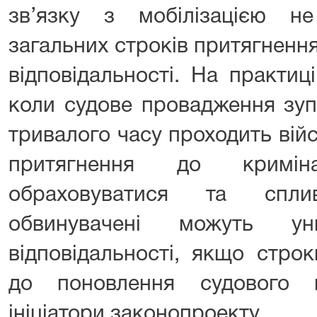
зв’язку з мобілізацією н
загальних строків притягненн
відповідальності. На практиц
коли судове провадження зуп
тривалого часу проходить вій
притягнення до криміна
обраховуватися та спли
обвинувачені можуть уни
відповідальності, якщо строк
до поновлення судового п
ініціатори законопроекту.