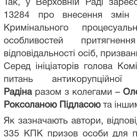
Так, у Верховній Раді зареє
13284 про внесення змін 
Кримінального процесуал
особливостей притягнен
відповідальності осіб, призван
Серед ініціаторів голова Ком
питань антикорупційно
Радіна
разом з колегами –
Ол
Роксоланою Підласою
та інши
Як зазначають автори, відпов
335 КПК призов особи для п