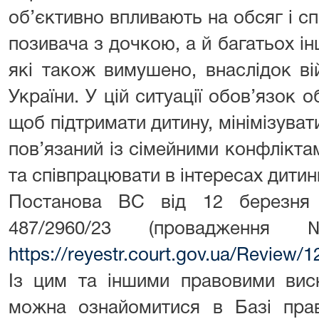
об’єктивно впливають на обсяг і с
позивача з дочкою, а й багатьох інш
які також вимушено, внаслідок в
України. У цій ситуації обов’язок о
щоб підтримати дитину, мінімізувати
пов’язаний із сімейними конфлікта
та співпрацювати в інтересах дитин
Постанова ВС від 12 березня
487/2960/23 (провадженн
https://reyestr.court.gov.ua/Review/
Із цим та іншими правовими вис
можна ознайомитися в Базі прав