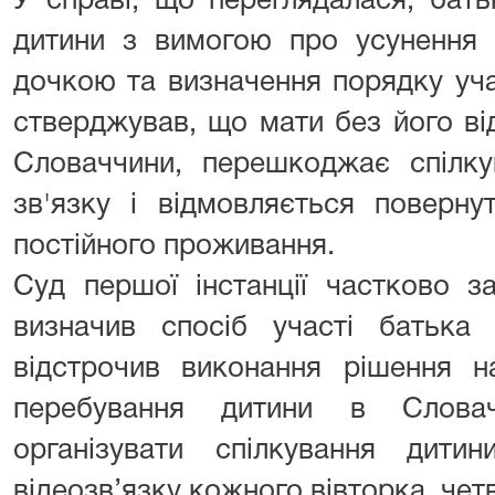
У справі, що переглядалася, бат
дитини з вимогою про усунення 
дочкою та визначення порядку учас
стверджував, що мати без його ві
Словаччини, перешкоджає спілку
зв'язку і відмовляється поверн
постійного проживання.
Суд першої інстанції частково з
визначив спосіб участі батька 
відстрочив виконання рішення н
перебування дитини в Словач
організувати спілкування дит
відеозв’язку кожного вівторка, чет