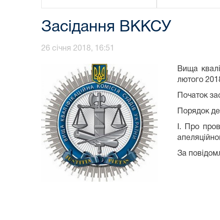
Засідання ВККСУ
26 січня 2018, 16:51
Вища квалі
лютого 201
Початок зас
Порядок ден
І. Про про
апеляційног
За повідо