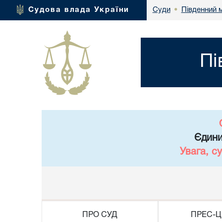
Південний м
Судова влада України
Суди
•
Пі
Єдини
Увага, с
ПРО СУД
ПРЕС-Ц