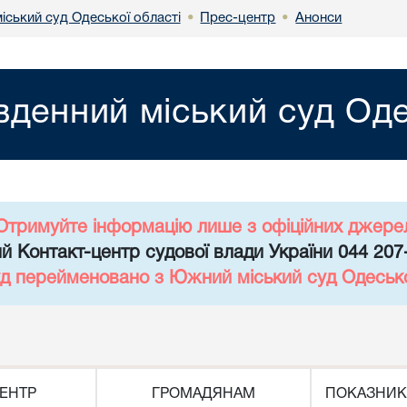
іський суд Одеської області
Прес-центр
Анонси
•
•
вденний міський суд Оде
Отримуйте інформацію лише з офіційних джере
й Контакт-центр судової влади України 044 207
уд перейменовано з Южний міський суд Одесько
ЕНТР
ГРОМАДЯНАМ
ПОКАЗНИК