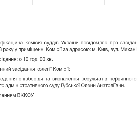
фікаційна комісія суддів України повідомляє про засідан
8 року
у приміщенні Комісії за адресою: м. Київ, вул. Механі
ідання: о 10 год. 00 хв.
ний засідання колегії Комісії:
ведення співбесіди та визначення результатів первинного
о адміністративного суду Губської Олени Анатоліївни.
мленням ВККСУ